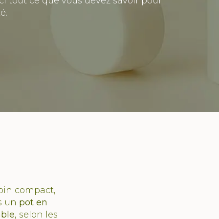
ci tout ce que vous devez savoir pour
é.
oin compact,
ns un
pot en
able
, selon les