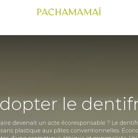
IC CAPILLAIRE
CHEVEUX
VISAGE
CORPS
COFFRETS CADE
opter le dentifr
ntaire devenait un acte écoresponsable ? Le dent
t sans plastique aux pâtes conventionnelles. Éco