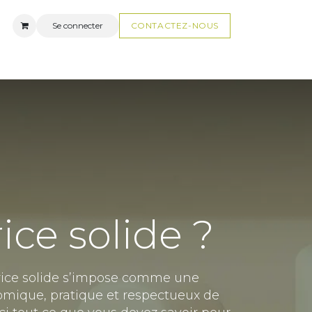
Se connecter
CONTACTEZ-N
OUS
AUX
FAQ
ice solide ?
ifrice solide s’impose comme une
nomique, pratique et respectueux de