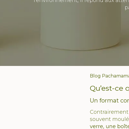
l’environnement, il répond aux atten
p
Blog Pachamama
Qu’est-ce q
Un format con
Contrairement 
souvent moulé 
verre, une boî