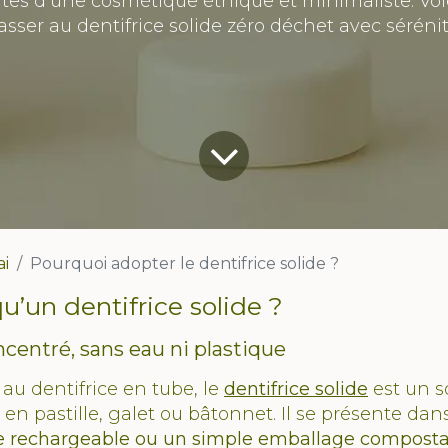
tes d’une cosmétique éthique et minimaliste. Voi
asser au dentifrice solide zéro déchet avec sérénit
i
Pourquoi adopter le dentifrice solide ?
u’un dentifrice solide ?
centré, sans eau ni plastique
au dentifrice en tube, le
dentifrice solide
est un s
en pastille, galet ou bâtonnet. Il se présente da
te rechargeable ou un simple emballage compost