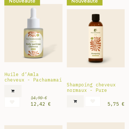
Nouveauté
Nouveauté
Huile d’Amla
cheveux - Pachamamai
Shampoing cheveux
normaux - Pure
14,90
€
12,42
€
5,75
€