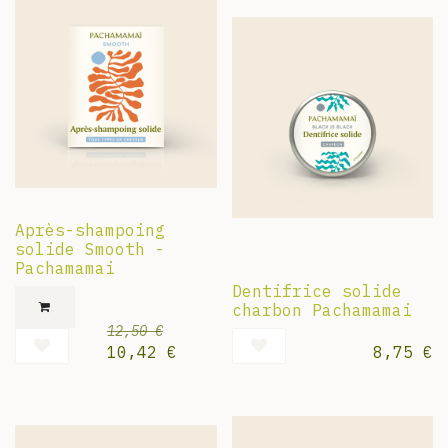
Après-shampoing
solide Smooth -
Pachamamai
Dentifrice solide
charbon Pachamamai
12,50
€
10,42
€
8,75
€