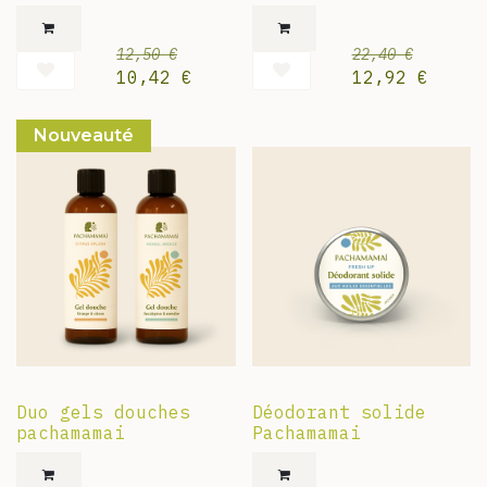
12,50
€
22,40
€
10,42
€
12,92
€
Nouveauté
Duo gels douches
Déodorant solide
pachamamai
Pachamamai ​