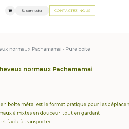
Se connecter
CONTACTEZ-N
OUS
AUX
FAQ
eux normaux Pachamamai - Pure boite
 cheveux normaux Pachamamai
en boîte métal est le format pratique pour les déplace
rmaux à mixtes en douceur, tout en gardant
t facile à transporter.