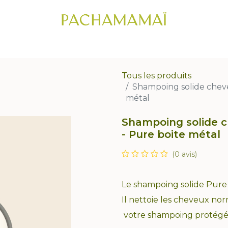
IC CAPILLAIRE
CHEVEUX
VISAGE
CORPS
COFFRETS CADE
Tous les produits
Shampoing solide chev
métal
Shampoing solide
- Pure boite métal
(0 avis)
Le shampoing solide Pure 
Il nettoie les cheveux no
votre shampoing protégé e