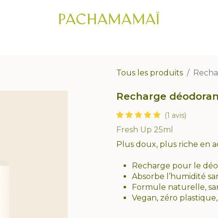
IC CAPILLAIRE
CHEVEUX
VISAGE
CORPS
COFFRETS CADE
Tous les produits
Recha
Recharge déodoran
(1 avis)
Fresh Up 25ml
Plus doux, plus riche en ac
Recharge pour le déo
Absorbe l’humidité san
Formule naturelle, sa
Vegan, zéro plastique