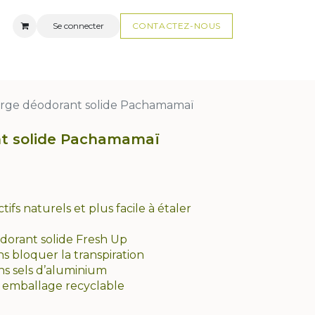
Se connecter
CONTACTEZ-N
OUS
AUX
FAQ
rge déodorant solide Pachamamaï
t solide Pachamamaï
tifs naturels et plus facile à étaler
dorant solide Fresh Up
s bloquer la transpiration
ns sels d’aluminium
, emballage recyclable