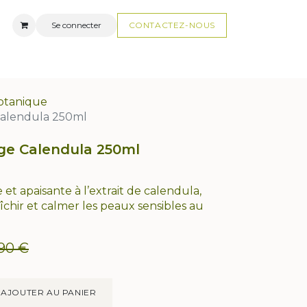
Se connecter
CONTACTEZ-N
OUS
AUX
FAQ
otanique
Calendula 250ml
ge Calendula 250ml
t apaisante à l’extrait de calendula,
aîchir et calmer les peaux sensibles au
,90
€
AJOUTER AU PANIER