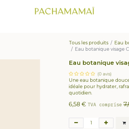
IC CAPILLAIRE
CHEVEUX
VISAGE
CORPS
COFFRETS CADE
Tous les produits
Eau b
Eau botanique visage 
Eau botanique visa
(0 avis)
Une eau botanique douce e
idéale pour hydrater, rafr
quotidien.
6,58
€
7
TVA comprise