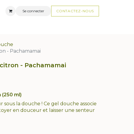
Se connecter
CONTACTEZ-N
OUS
AUX
FAQ
ouche
ron - Pachamamai
 citron - Pachamamai
 (250 ml)
sous la douche ! Ce gel douche associe
toyer en douceur et laisser une senteur