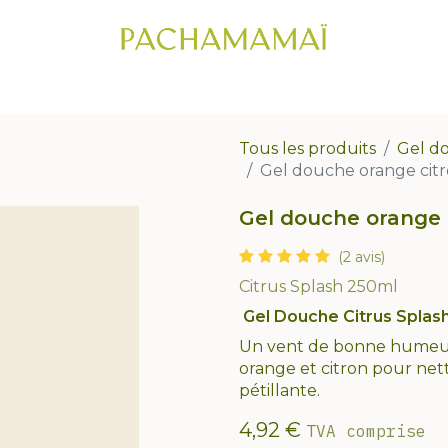
IC CAPILLAIRE
CHEVEUX
VISAGE
CORPS
COFFRETS CADE
Tous les produits
Gel d
Gel douche orange cit
Gel douche orange
(2 avis)
Citrus Splash 250ml
Gel Douche Citrus Splash
Un vent de bonne humeur 
orange et citron pour net
pétillante.
4,92
€
TVA comprise