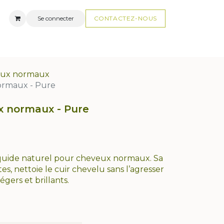
Se connecter
CONTACTEZ-N
OUS
AUX
FAQ
ux normaux
rmaux - Pure
 normaux - Pure
quide naturel pour cheveux normaux. Sa
es, nettoie le cuir chevelu sans l’agresser
légers et brillants.