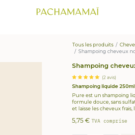
IC CAPILLAIRE
CHEVEUX
VISAGE
CORPS
COFFRETS CADE
Tous les produits
Cheve
Shampoing cheveux no
Shampoing cheveux
(2 avis)
Shampoing liquide 250ml
Pure est un shampoing li
formule douce, sans sulfat
et laisse les cheveux frais, 
5,75
€
TVA comprise